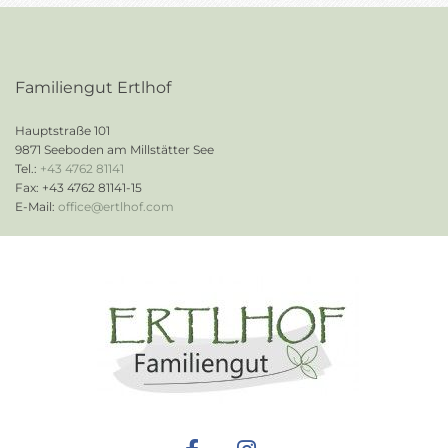
Familiengut Ertlhof
Hauptstraße 101
9871 Seeboden am Millstätter See
Tel.:
+43 4762 81141
Fax:
+43 4762 81141
-15
E-Mail:
office@ertlhof.com